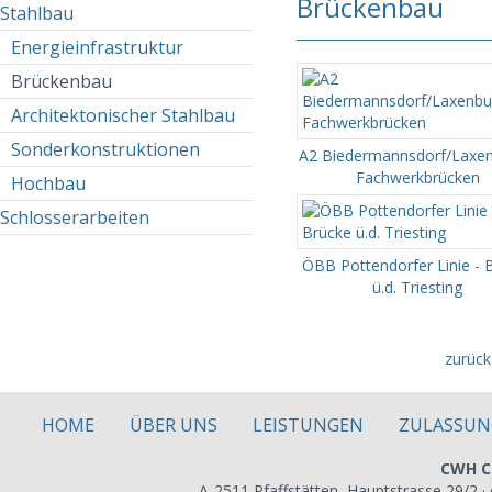
Brückenbau
Stahlbau
Energieinfrastruktur
Brückenbau
Architektonischer Stahlbau
Sonderkonstruktionen
A2 Biedermannsdorf/Laxen
Fachwerkbrücken
Hochbau
Schlosserarbeiten
ÖBB Pottendorfer Linie - 
ü.d. Triesting
zurück
HOME
ÜBER UNS
LEISTUNGEN
ZULASSUN
CWH C
A-2511 Pfaffstätten, Hauptstrasse 29/2 ·